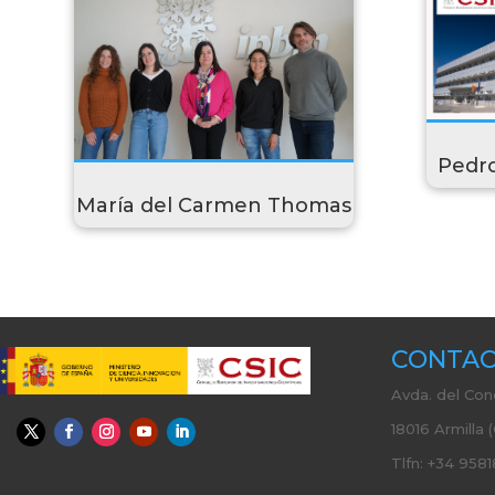
Pedro
María del Carmen Thomas
CONTA
Avda. del Con
18016 Armilla 
Tlfn: +34 9581