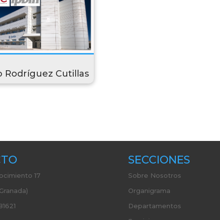
 Rodríguez Cutillas
CTO
SECCIONES
ocimiento 17
Sobre Nosotros
(Granada)
Organigrama
81621
Departamentos