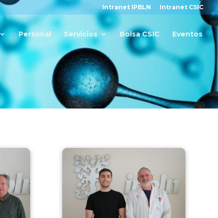
Intranet IPBLN
Intranet CSIC
Personal
Servicios
Bolsa CSIC
Eventos